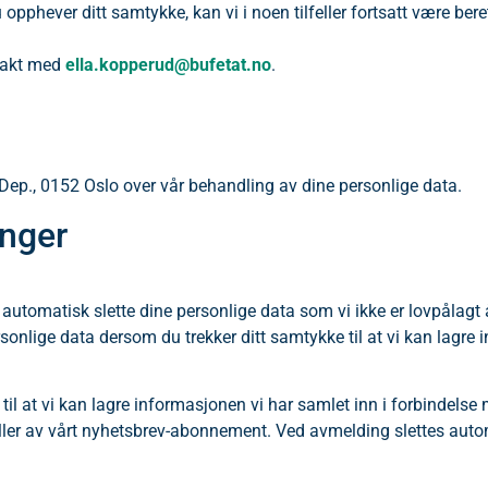
 opphever ditt samtykke, kan vi i noen tilfeller fortsatt være beret
ntakt med
ella.kopperud@bufetat.no
.
7 Dep., 0152 Oslo over vår behandling av dine personlige data.
inger
vi automatisk slette dine personlige data som vi ikke er lovpålagt 
 personlige data dersom du trekker ditt samtykke til at vi kan lagr
.
e til at vi kan lagre informasjonen vi har samlet inn i forbindel
å eller av vårt nyhetsbrev-abonnement. Ved avmelding slettes au