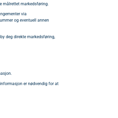
re målrettet markedsføring.
rangementer via
nnummer og eventuell annen
ilby deg direkte markedsføring,
masjon.
v informasjon er nødvendig for at