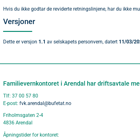
Hvis du ikke godtar de reviderte retningslinjene, har du ikke mu
Versjoner
Dette er versjon
1.1
av selskapets personvern, datert
11/03/20
Familievernkontoret i Arendal har driftsavtale m
Tlf: 37 00 57 80
E-post:
fvk.arendal@bufetat.no
Friholmsgaten 2-4
4836 Arendal
Åpningstider for kontoret: