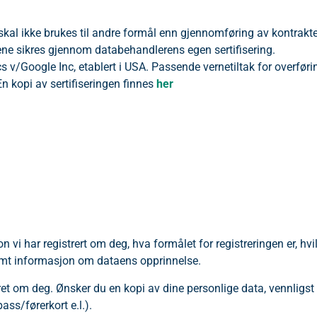
skal ikke brukes til andre formål enn gjennomføring av kontrakten
aene sikres gjennom databehandlerens egen sertifisering.
 v/Google Inc, etablert i USA. Passende vernetiltak for overføri
n kopi av sertifiseringen finnes
her
n vi har registrert om deg, hva formålet for registreringen er, hvi
amt informasjon om dataens opprinnelse.
gret om deg. Ønsker du en kopi av dine personlige data, vennligst 
ss/førerkort e.l.).