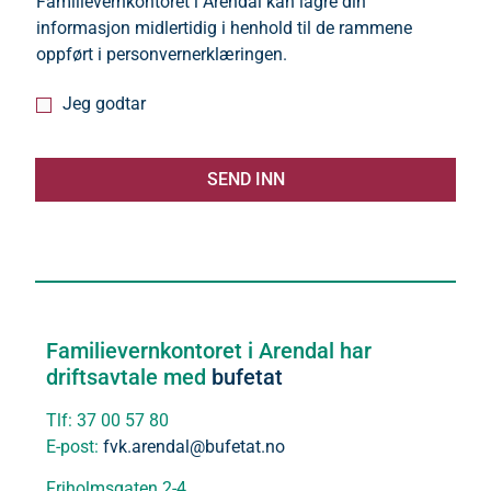
Familievernkontoret i Arendal kan lagre din
o
informasjon midlertidig i henhold til de rammene
n
oppført i personvernerklæringen.
G
Jeg godtar
o
d
t
SEND INN
a
*
Familievernkontoret i Arendal har
driftsavtale med
bufetat
Tlf: 37 00 57 80
E-post:
fvk.arendal@bufetat.no
Friholmsgaten 2-4