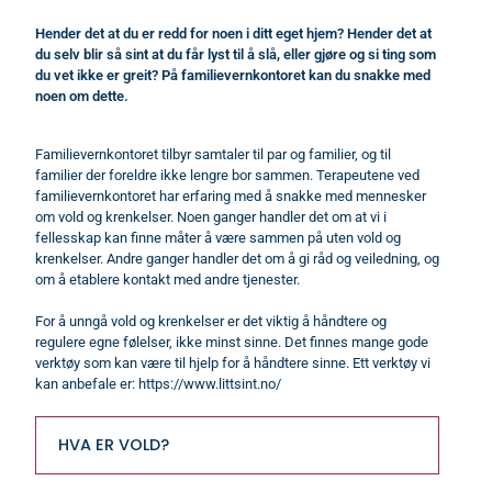
Hender det at du er redd for noen i ditt eget hjem? Hender det at
du selv blir så sint at du får lyst til å slå, eller gjøre og si ting som
du vet ikke er greit? På familievernkontoret kan du snakke med
noen om dette.
Familievernkontoret tilbyr samtaler til par og familier, og til
familier der foreldre ikke lengre bor sammen. Terapeutene ved
familievernkontoret har erfaring med å snakke med mennesker
om vold og krenkelser. Noen ganger handler det om at vi i
fellesskap kan finne måter å være sammen på uten vold og
krenkelser. Andre ganger handler det om å gi råd og veiledning, og
om å etablere kontakt med andre tjenester.
For å unngå vold og krenkelser er det viktig å håndtere og
regulere egne følelser, ikke minst sinne. Det finnes mange gode
verktøy som kan være til hjelp for å håndtere sinne. Ett verktøy vi
kan anbefale er:
https://www.littsint.no/
HVA ER VOLD?