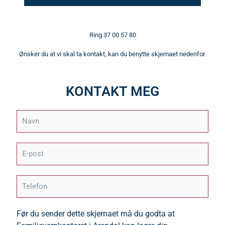
Ring 37 00 57 80
Ønsker du at vi skal ta kontakt, kan du benytte skjemaet nedenfor.
KONTAKT MEG
N
a
v
n
E
*
-
p
o
T
s
e
t
l
*
e
Før du sender dette skjemaet må du godta at
f